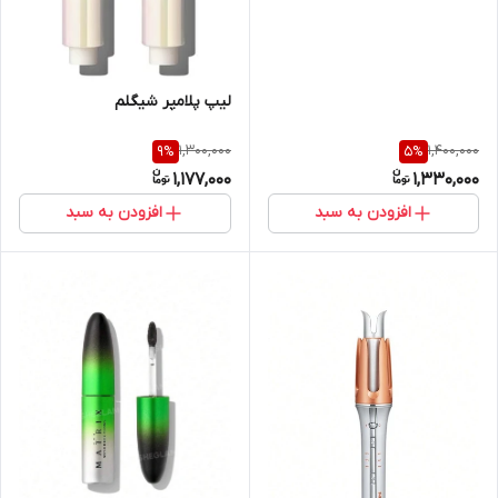
لیپ پلامپر شیگلم
1,300,000
1,400,000
9
%
5
%
1,177,000
1,330,000
افزودن به سبد
افزودن به سبد