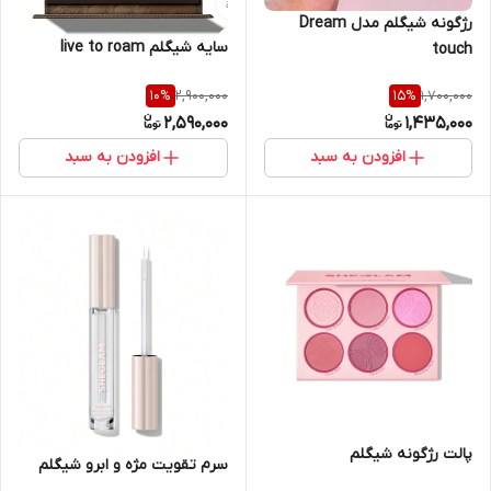
رژگونه شیگلم مدل Dream
سایه شیگلم live to roam
touch
2,900,000
1,700,000
10
%
15
%
2,590,000
1,435,000
افزودن به سبد
افزودن به سبد
پالت رژگونه شیگلم
سرم تقویت مژه و ابرو شیگلم