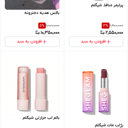
پرایمر منافذ شیگلم
باکس هدیه دخترونه
11,000,000
2,900,000
5
%
12
%
10,350,000
2,550,000
افزودن به سبد
افزودن به سبد
بالم لب حرارتی شیگلم
رژلب مات شیگلم