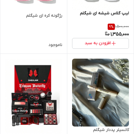
لیپ گلاس شیشه ای شیگلم
‌رژگونه کره ای شیگلم
1,500,000
9
%
1,355,000
افزودن به سبد
ناموجود
کانسیلر پددار شیگلم