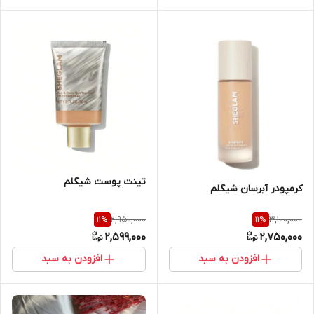
تینت پوست شیگلم
کرمپودر آبرسان شیگلم
2,950,000
3,100,000
11
%
11
%
2,599,000
2,750,000
افزودن به سبد
افزودن به سبد