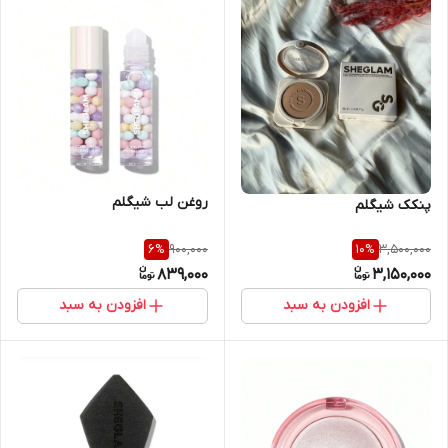
روغن لب شیگلم
پنکک شیگلم
900,000
3,500,000
6
%
10
%
839,000
3,150,000
افزودن به سبد
افزودن به سبد