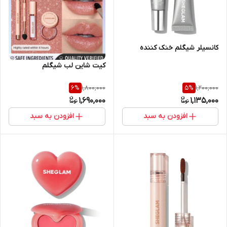
کانسیلر شیگلم خنک کننده
کیت شاین لب شیگلم
1,800,000
1,200,000
6
%
5
%
1,690,000
1,135,000
افزودن به سبد
افزودن به سبد