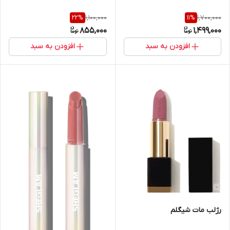
1,100,000
1,700,000
22
%
11
%
855,000
1,499,000
افزودن به سبد
افزودن به سبد
رژلب مات شیگلم