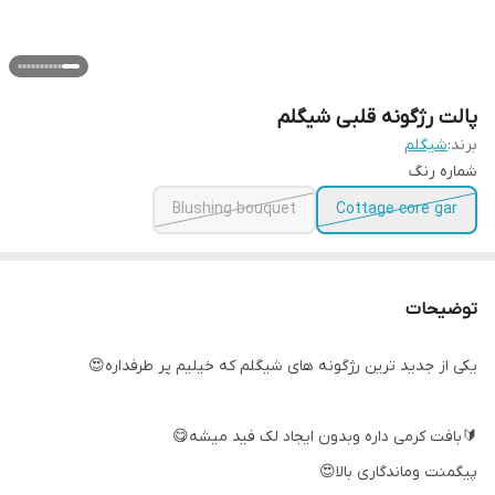
پالت رژگونه قلبی شیگلم
برند:
شیگلم
شماره رنگ
Blushing bouquet
Cottage core gar
توضیحات
یکی از جدید ترین رژگونه های شیگلم که خیلیم پر طرفداره😍
🔰بافت کرمی داره و‌بدون ایجاد لک فید میشه😋
پیگمنت و‌ماندگاری بالا😍