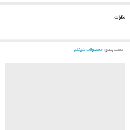
🔰میتونی رنگاشو ترکیب کنی رنگای جدید بسازی😍
محصولا شیگلم تست حیوانی ندارند😍❌🐇
نظرات
تمام محصولات اورجینال✅
دسته‌بندی
:
محصولات شیگلم