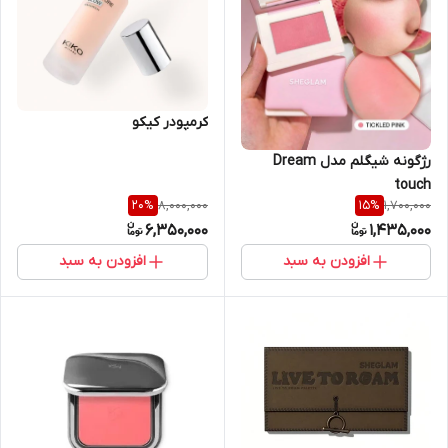
کرمپودر کیکو
رژگونه شیگلم مدل Dream
touch
8,000,000
1,700,000
20
%
15
%
6,350,000
1,435,000
افزودن به سبد
افزودن به سبد