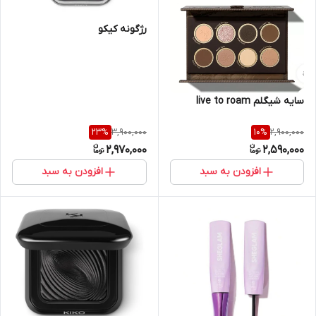
رژگونه کیکو
سایه شیگلم live to roam
3,900,000
2,900,000
23
%
10
%
2,970,000
2,590,000
افزودن به سبد
افزودن به سبد