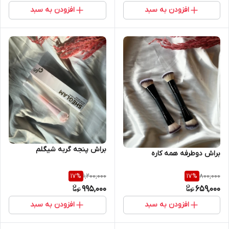
افزودن به سبد
افزودن به سبد
براش پنجه گربه شیگلم
براش دوطرفه همه کاره
1,200,000
800,000
17
%
17
%
995,000
659,000
افزودن به سبد
افزودن به سبد