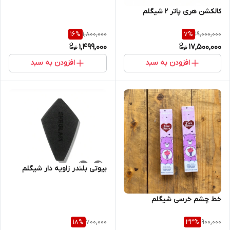
کالکشن هری پاتر ۲ شیگلم
1,800,000
19,000,000
16
%
7
%
1,499,000
17,500,000
افزودن به سبد
افزودن به سبد
بیوتی بلندر زاویه دار شیگلم
خط چشم خرسی شیگلم
700,000
900,000
18
%
33
%