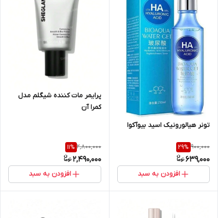
پرایمر مات کننده شیگلم مدل
کمرا آن
تونر هیالورونیک اسید بیوآکوا
2,800,000
900,000
11
%
29
%
2,490,000
639,000
افزودن به سبد
افزودن به سبد