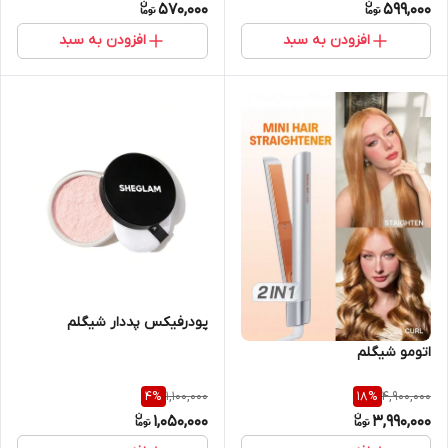
570,000
599,000
افزودن به سبد
افزودن به سبد
پودرفیکس پددار شیگلم
اتومو شیگلم
1,100,000
4,900,000
4
%
18
%
1,050,000
3,990,000