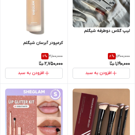
لیپ گلاس دوطرفه شیگلم
کرمپودر آبرسان شیگلم
3,100,000
1,300,000
11
%
8
%
2,750,000
1,190,000
افزودن به سبد
افزودن به سبد