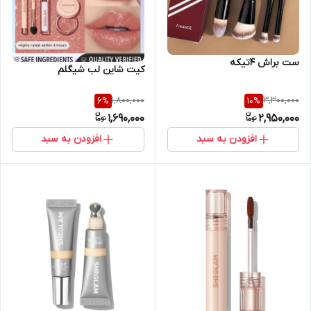
ست براش ۴تیکه
کیت شاین لب شیگلم
1,800,000
3,300,000
6
%
10
%
1,690,000
2,950,000
افزودن به سبد
افزودن به سبد