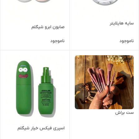
سایه هایلایتر
صابون ابرو شیگلم
ناموجود
ناموجود
ست براش
اسپری فیکس خیار شیگلم