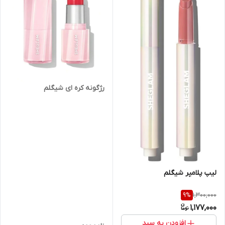
‌رژگونه کره ای شیگلم
لیپ پلامپر شیگلم
1,300,000
9
%
1,177,000
افزودن به سبد