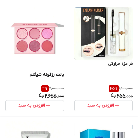
فر مژه حرارتی
پالت رژگونه شیگلم
3,000,000
1,200,000
11
%
45
%
2,655,000
655,000
افزودن به سبد
افزودن به سبد