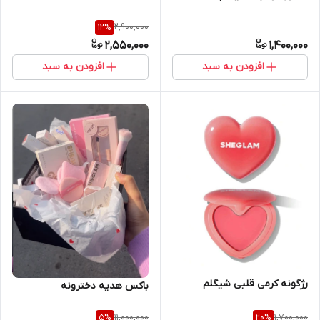
2,900,000
12
%
2,550,000
1,400,000
افزودن به سبد
افزودن به سبد
رژگونه کرمی قلبی شیگلم
باکس هدیه دخترونه
11,000,000
1,700,000
5
%
20
%