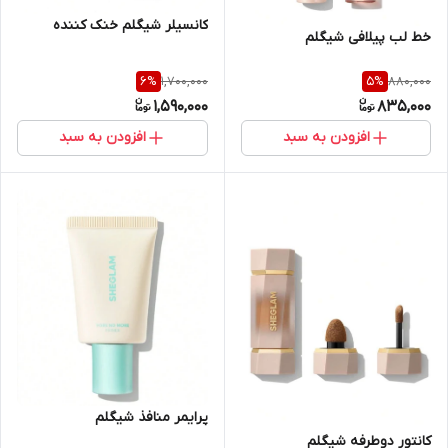
کانسیلر شیگلم خنک کننده
خط لب پیلافی شیگلم
1,700,000
880,000
6
%
5
%
1,590,000
835,000
افزودن به سبد
افزودن به سبد
پرایمر منافذ شیگلم
کانتور دوطرفه شیگلم