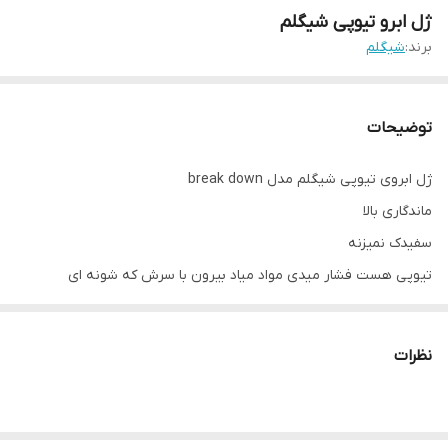
ژل ابرو تیوپی شیگلم
برند:
شیگلم
توضیحات
ژل ابروی تیوپی شیگلم مدل break down
ماندگاری بالا
سفیدک نمیزنه
تیوپی هست فشار میدی مواد میاد بیرون با سرش که شونه ای
سیلیکونی هست ابروهاتونو حالت میدین
صددرصد اورجینال
نظرات