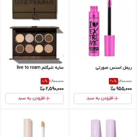
سایه شیگلم live to roam
ریمل اسنس صورتی
2,900,000
1,200,000
10
%
20
%
2,590,000
955,000
افزودن به سبد
افزودن به سبد