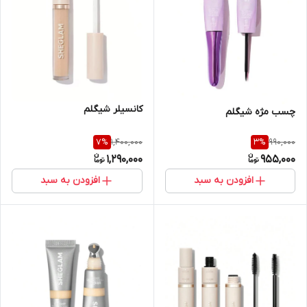
کانسیلر شیگلم
چسب مژه شیگلم
1,400,000
990,000
7
%
3
%
1,290,000
955,000
افزودن به سبد
افزودن به سبد