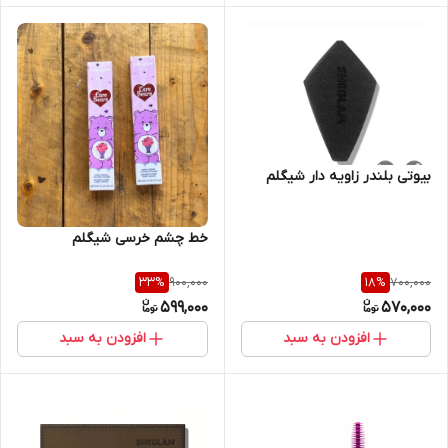
بیوتی بلندر زاویه دار شیگلم
خط چشم خرسی شیگلم
900,000
700,000
33
%
18
%
599,000
570,000
افزودن به سبد
افزودن به سبد