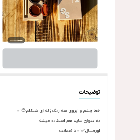
توضیحات
خط چشم و ابروی سه رنگ ژله ای شیگلم😍✅
به عنوان سایه هم استفاده میشه
اورجینال✅✅ با ضمانت