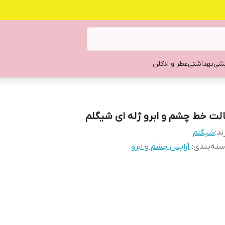
یشی
بهداشتی
عطر و ادکلن
الت خط چشم و ابرو ژله ای شیگلم
ند:
شیگلم
ته‌بندی
:
آرایش چشم و ابرو