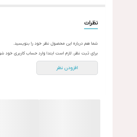
ضد آب😍💦
امسالم که میدونی خط چشم قهوه ای چقدررر ترنده🤤
سه رنگ جذاب و‌کاربردی داره
نظرات
قهوه ای
دودی
شما هم درباره این محصول نظر خود را بنویسید.
مشکی
برای ثبت نظر، لازم است ابتدا وارد حساب کاربری خود شو
آینه و براش کوچولوام داره براش و براش نازک تر هم‌مث
افزودن نظر