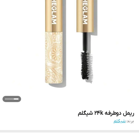
ریمل دوطرفه 24k شیگلم
برند:
شیگلم