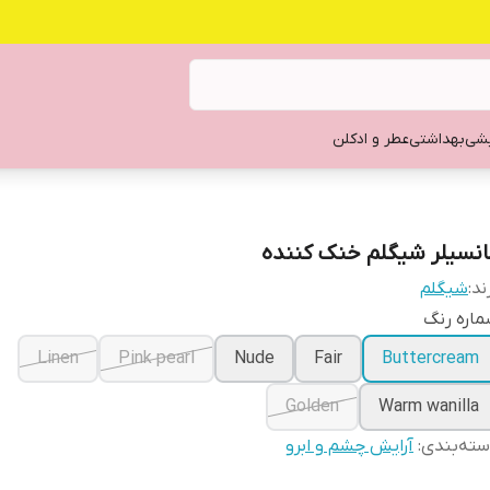
یشی
بهداشتی
عطر و ادکلن
انسیلر شیگلم خنک کننده
ند:
شیگلم
اره رنگ
Linen
Pink pearl
Nude
Fair
Buttercream
Golden
Warm wanilla
ته‌بندی
:
آرایش چشم و ابرو