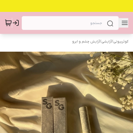
کوثربیوتی
/
آرایشی
/
آرایش چشم و ابرو