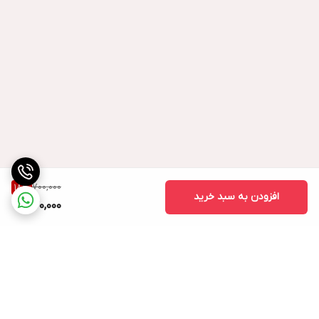
700,000
18
%
افزودن به سبد خرید
570,000