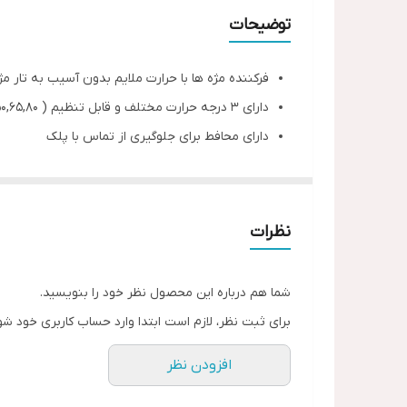
توضیحات
فرکننده مژه ها با حرارت ملایم بدون آسیب به تار مژ
دارای 3 درجه حرارت مختلف و قابل تنظیم ( 50,65,80 )
دارای محافط برای جلوگیری از تماس با پلک
بدون آسیب و انتقال حرارت به پلک ها
طراحی ارگونومیک و سبک برای استفاده آسان گرمای
سریع و ایمن برای فرم‌ دهی مژه‌ ها
نظرات
باتری قابل شارژ با کابل USB
ساخت با مواد باکیفیت و مقاوم و مناسب
شما هم درباره این محصول نظر خود را بنویسید.
برای استفاده روزمره و حرفه‌ ای
برای ثبت نظر، لازم است ابتدا وارد حساب کاربری خود شو
دارای براش مژه ، کابل شارژ و دفترچه راهنما
افزودن نظر
موجودی فقط رنگ سفید