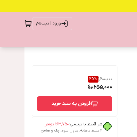
ورود | ثبت‌نام
45
%
1,200,000
655,000
افزودن به سبد خرید
هر قسط با ترب‌پی:
۱۶۳٬۷۵۰
تومان
۴ قسط ماهانه. بدون سود، چک و ضامن.