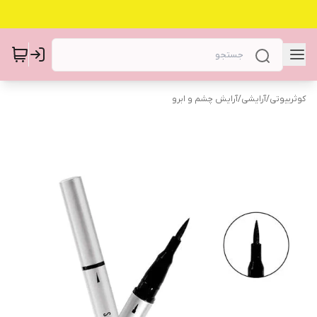
کوثربیوتی
/
آرایشی
/
آرایش چشم و ابرو