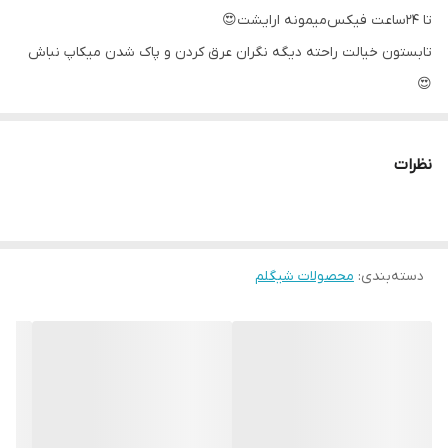
تا ۲۴ساعت فیکس‌میمونه ارایشت😍
تابستون خیالت راحته دیگه نگران عرق کردن و پاک شدن میکاپ نباش
😍
صددرصد اورجینال✅✅
نظرات
دسته‌بندی
:
محصولات شیگلم