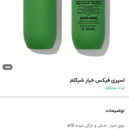
اسپری فیکس خیار شیگلم
برند:
شیگلم
توضیحات
بویِ خیار ، خنکی و تازگی میده 🤤❄️