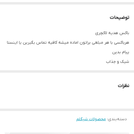
توضیحات
باکس هدیه لاکچری
هرباکسی با هر مبلغی براتون اماده میشه کافیه تماس بگیرین یا اینستا
پیام بدین
شیک و جذاب
محصولات اورجینال شیگلم
این باکس شامل:
نظرات
رژگونه پالتی
کانتور
لیپ پلامپر
کانسیلر
دسته‌بندی
:
محصولات شیگلم
پد و بیوتی بلندر