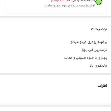
هر قسط با ترب‌پی:
۷۴۲٬۵۰۰
تومان
۴ قسط ماهانه. بدون سود، چک و ضامن.
توضیحات
رژگونه پودری کیکو میلانو
ترندترین این روزا
پودری با جلوه طبیعی و جذاب
ماندگاری بالا
صددرصد اورجینال با ضمانت
نظرات