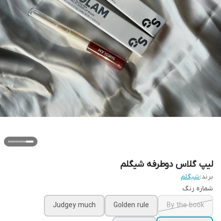
لیپ گلاس دوطرفه شیگلم
برند:
شیگلم
شماره رنگ
Judgey much
Golden rule
By the book