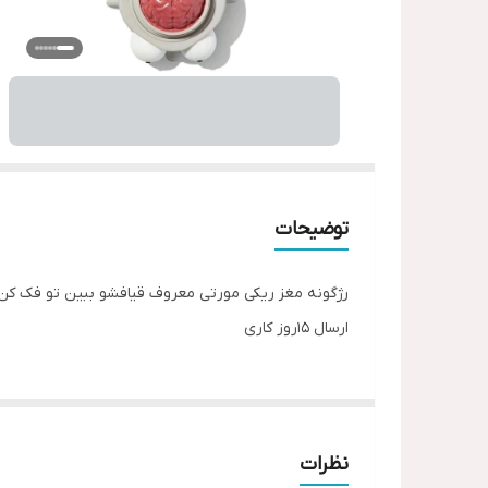
توضیحات
رژگونه مغز ریکی مورتی معروف قیافشو ببین تو فک کن ک
ارسال 15روز کاری
نظرات