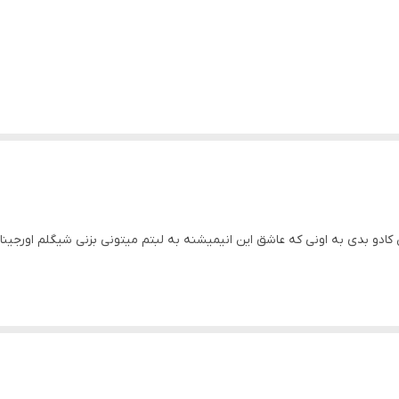
ادو بدی به اونی که عاشق این انیمیشنه به لبتم میتونی بزنی شیگلم اورجینا