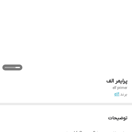
پرایمر الف
elf primer
برند:
elf
توضیحات