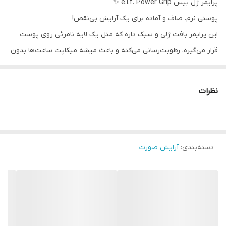
پرایمر ژل بیس e.l.f. Power Grip ✨
پوستی نرم، صاف و آماده برای یک آرایش بی‌نقص!
این پرایمر بافت ژلی و سبک داره که مثل یک لایه نامرئی روی پوست
قرار می‌گیره، رطوبت‌رسانی می‌کنه و باعث میشه میکاپت ساعت‌ها بدون
تغییر روی پوست بمونه.
نظرات
🔹 آبرسان و مرطوب‌کننده
🔹 ایجاد سطحی صاف و یکنواخت
🔹 افزایش ماندگاری آرایش
دسته‌بندی
:
آرایش صورت
🔹 مناسب برای انواع پوست
💧 حجم: 24ml
با این پرایمر، میکاپت قفل میشه و پوستت همیشه شاداب و درخشان