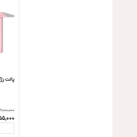
پالت رژ
3,000,000
55,000