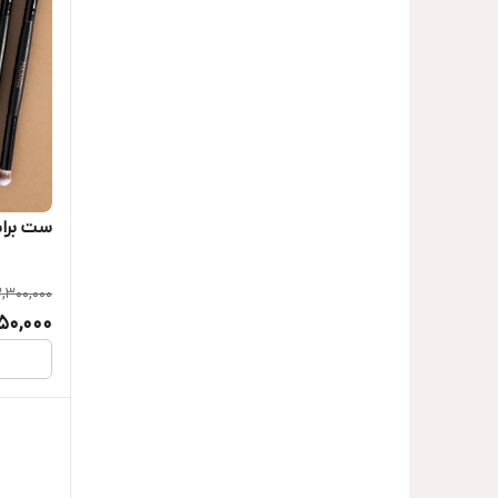
ست براش ۴
,300,000
950,000