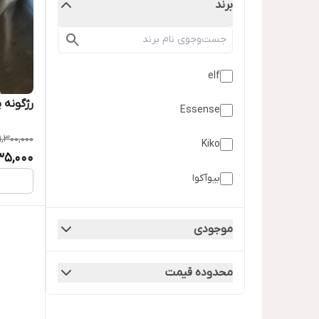
برند
elf
رژگونه 
Essense
1,300,000
Kiko
235,000
بیوآکوا
شیگلم
موجودی
شین
محدوده قیمت