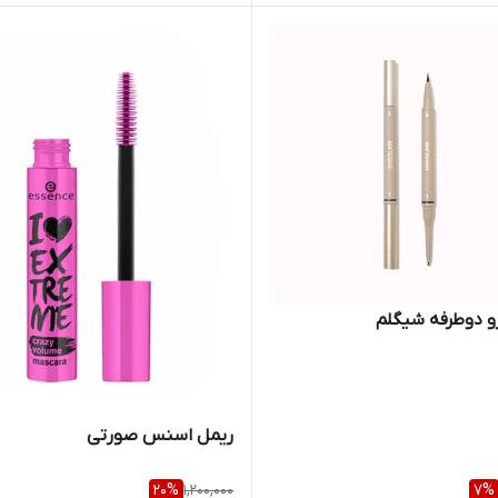
رو دوطرفه شیگلم
ریمل اسنس صورتی
20
%
1,200,000
7
%