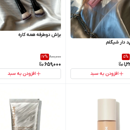
براش دوطرفه همه کاره
پد دار شیگلم
17
%
800,000
5
%
659,000
1,
افزودن به سبد
افزودن به سبد