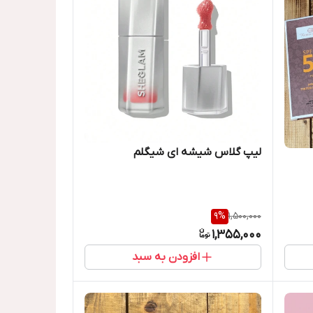
لیپ گلاس شیشه ای شیگلم
9
%
1,500,000
1,355,000
افزودن به سبد