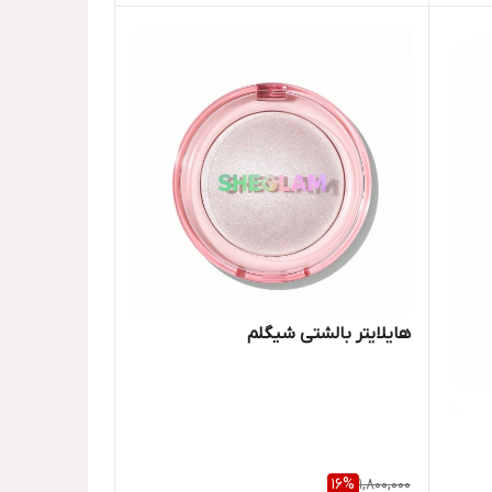
هایلایتر بالشتی شیگلم
16
%
1,800,000