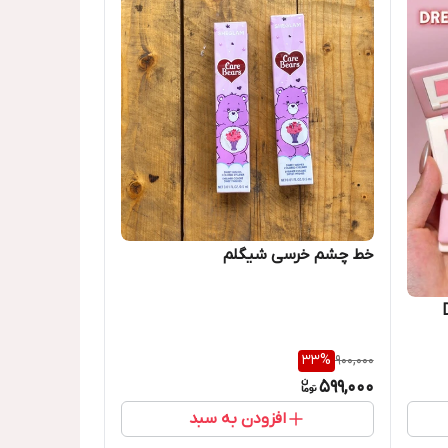
خط چشم خرسی شیگلم
33
%
900,000
599,000
افزودن به سبد