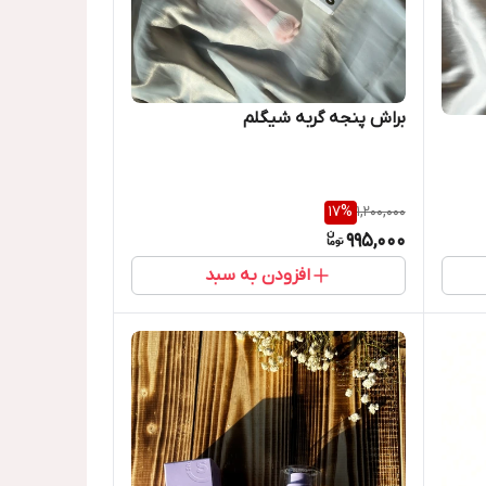
براش پنجه گربه شیگلم
17
%
1,200,000
995,000
افزودن به سبد