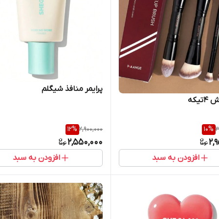
پرایمر منافذ شیگلم
تیکه
12
%
2,900,000
10
%
3
2,550,000
2,
افزودن به سبد
افزودن به سبد