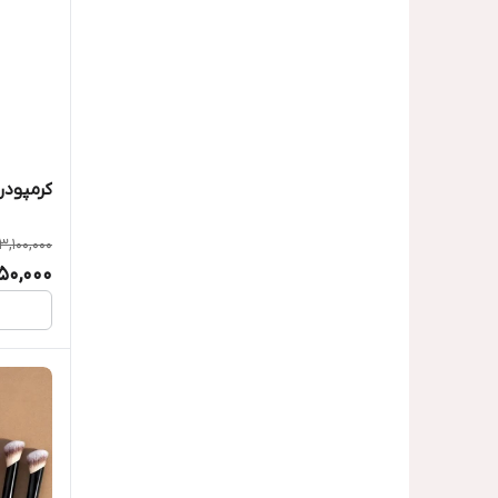
کرمپودر
3,100,000
50,000