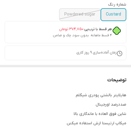
شماره رنگ
Powdered sugar
Custard
هر قسط با ترب‌پی:
۳۷۴٬۷۵۰
تومان
۴ قسط ماهانه. بدون سود، چک و ضامن.
زمان آماده‌سازی
9
روز کاری
توضیحات
هایلایتر بالشتی پودری شیگلم
صددرصد اورجینال
شاین فوق العاده با ماندگاری بالا
میکاپ ارتیستا ازش استفاده میکنن