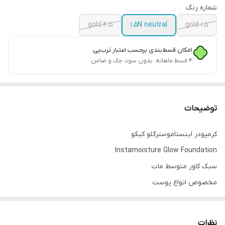
شماره رنگ
4.5 gold
1.5N neutral
1.5 gold
امکان قسط‌بندی برحسب اعتبار ترب‌پی
۴ قسط ماهانه. بدون سود، چک و ضامن.
توضیحات
کرمپودر اینستاموسترگلو کیکو
Instamoisture Glow Foundation
سبک کاور متوسط مات
مخصوص انواع پوست
صددرصد اورجینال با ضمانت ( عکس فاکتور خرید هم میتونم نشون
بدم)
نظرات