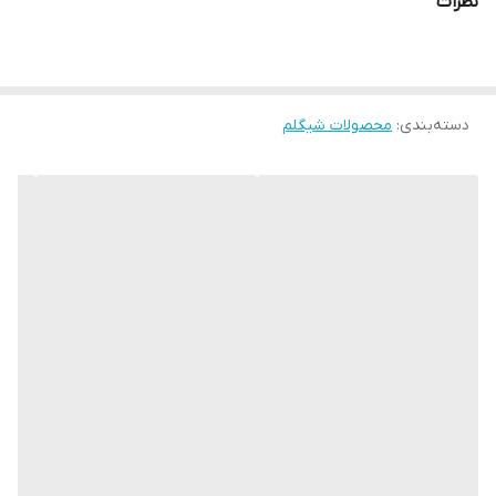
نظرات
🔹 پیگمنت قوی و ماندگاری بالا
🔹 فینیش ساتن طبیعی و جذاب
دسته‌بندی
:
محصولات شیگلم
این رژگونه قلبی‌شکل با ۷ رنگ خاص، انتخابی عالی برای میکاپ پاییزی و
زمستانی، مهمونی‌ها، تولد شماست. 🎀
هدیه‌ای متفاوت و خاص برای عزیزانتان 💝