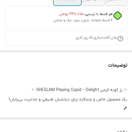
هر قسط با ترب‌پی:
۳۳۸٬۷۵۰
تومان
۴ قسط ماهانه. بدون سود، چک و ضامن.
زمان آماده‌سازی
15
روز کاری
توضیحات
✨ رژ گونه کرمی SHEGLAM Playing Cupid – Delight ✨
یک محصول خاص و چندکاره برای درخشش طبیعی و جذابیت بی‌پایان!
💕
🔹 بافت کرمی سبک و غیرچرب
🔹 قابل استفاده برای گونه‌ها و لب‌ها