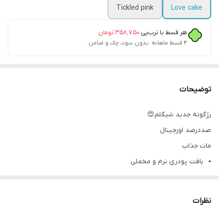
Tickled pink
Love cake
هر قسط با ترب‌پی:
۳۵۸٬۷۵۰
تومان
۴ قسط ماهانه. بدون سود، چک و ضامن.
توضیحات
رژگونه جدید شیگلم😍
صددرصد اورجینال
مات جذاب
بافت پودری نرم و مخملی
رنگ صورتی شاداب با جلوه طبیعی
پخش آسان و یکنواخت
نظرات
قابل‌لایه‌بندی بدون ماسیدگی