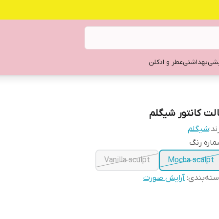
یشی
بهداشتی
عطر و ادکلن
الت کانتور شیگلم
ند:
شیگلم
اره رنگ
Vanilla sculpt
Mocha scalpt
ته‌بندی
:
آرایش صورت