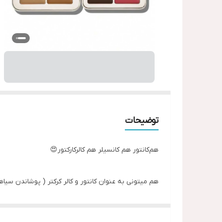
توضیحات
هم‌کانتور هم کانسیلر هم کالرکارکتور😍
هم میتونی به عنوان کانتور و کالر کرکتر ( پوشاندن سیاه
هم رژگونه و رژ میتونی بزنی🤤
خیلی نرم کشیده میشه🥹😍