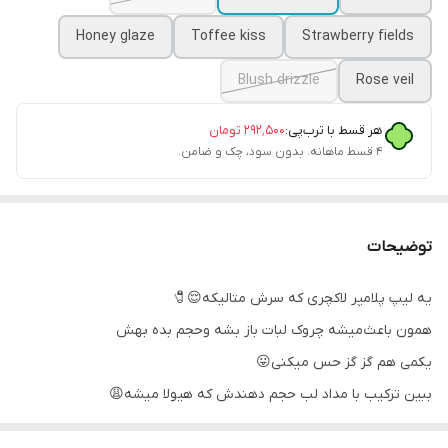
Honey glaze
Toffee kiss
Strawberry fields
Blush drizzle
Rose veil
هر قسط با ترب‌پی:
۲۹۲٬۵۰۰
تومان
۴ قسط ماهانه. بدون سود، چک و ضامن.
توضیحات
یه لیپ پلامپر لاکچری که سرش متالیکه😌🧷
همون باعث‌میشه چروک لبات باز بشه و‌حجم بده بهش
یکمی هم گز گز حس میکنی😛
ببین ترکیب با مداد لب حجم دهندش که هیولا میشه😩
رنگبندی جذابیم داره