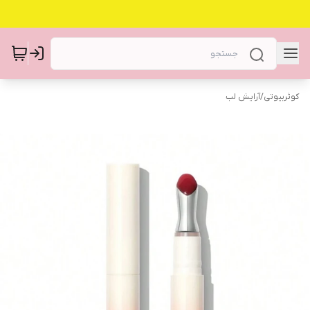
کوثربیوتی
/
آرایش لب