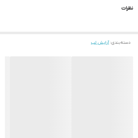
با ضمانت اورجینال✅
نظرات
دسته‌بندی
:
آرایش لب