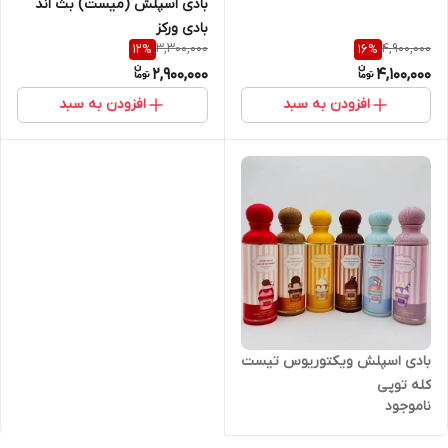
بادی اسپلش (میست) بث اند
بادی ورکز
3,300,000
4,900,000
12
%
16
%
2,900,000
4,100,000
افزودن به سبد
افزودن به سبد
بادی اسپلش ویکتوریوس تیست
کله توپی
ناموجود