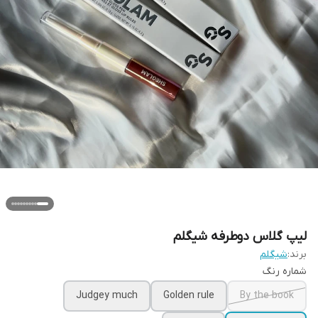
لیپ گلاس دوطرفه شیگلم
برند:
شیگلم
شماره رنگ
Judgey much
Golden rule
By the book