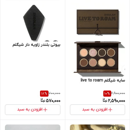
بیوتی بلندر زاویه دار شیگلم
سایه شیگلم live to roam
700,000
2,900,000
18
%
10
%
570,000
2,590,000
افزودن به سبد
افزودن به سبد