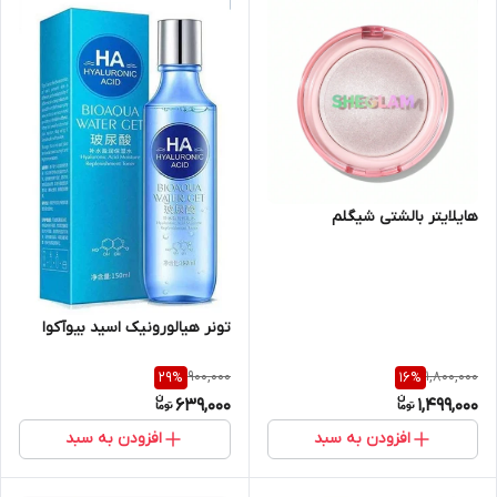
هایلایتر بالشتی شیگلم
تونر هیالورونیک اسید بیوآکوا
900,000
1,800,000
29
%
16
%
639,000
1,499,000
افزودن به سبد
افزودن به سبد