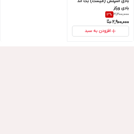
بادی اسپلش (میست) بث اند
بادی ورکز
3,300,000
12
%
2,900,000
افزودن به سبد