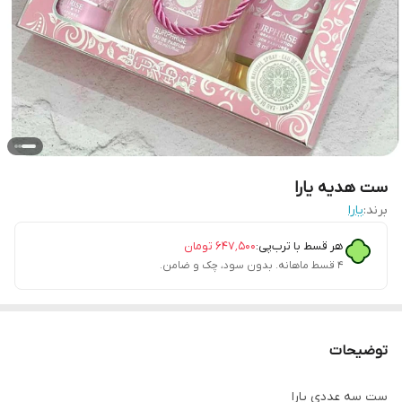
ست هدیه یارا
برند:
یارا
هر قسط با ترب‌پی:
۶۴۷٬۵۰۰
تومان
۴ قسط ماهانه. بدون سود، چک و ضامن.
توضیحات
ست سه عددی یارا