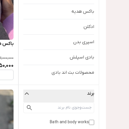
باکس هدیه
ادکلن
اسپری بدن
باکس ه
بادی اسپلش
11,000,000
350,000
محصولات بث اند بادی
برند
Bath and body works