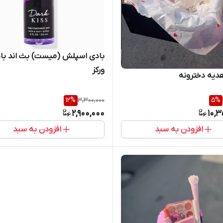
بادی اسپلش (میست) بث اند با
ورکز
دیه دخترونه
12
%
3,300,000
5
%
2,900,000
10,
افزودن به سبد
افزودن به سبد