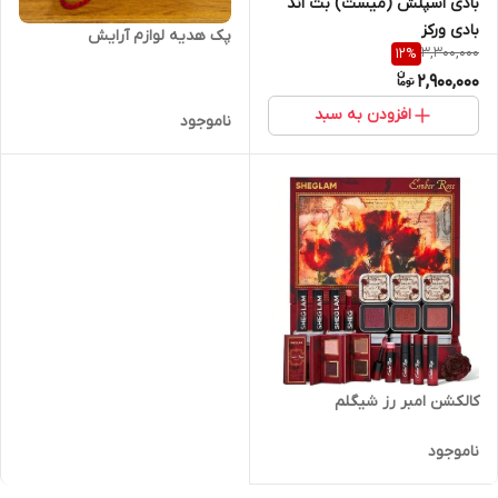
بادی اسپلش (میست) بث اند
بادی ورکز
پک هدیه لوازم آرایش
3,300,000
12
%
2,900,000
افزودن به سبد
ناموجود
کالکشن امبر رز شیگلم
ناموجود