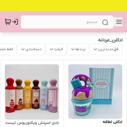
ادکلن_مردانه
جدیدترین
برندها
قیمت
دسته‌بندی
فقط محص
ادکلن لطافه
بادی اسپلش ویکتوریوس تیست