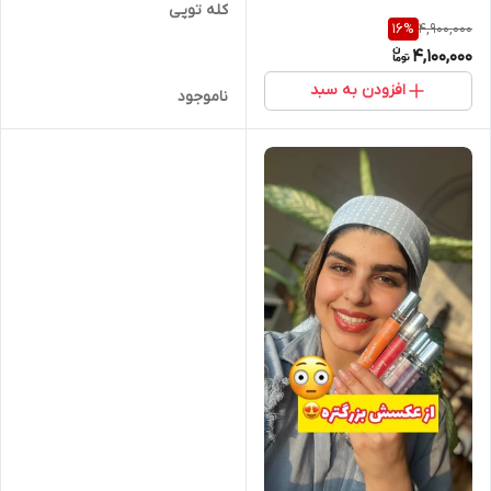
کله توپی
4,900,000
16
%
4,100,000
افزودن به سبد
ناموجود