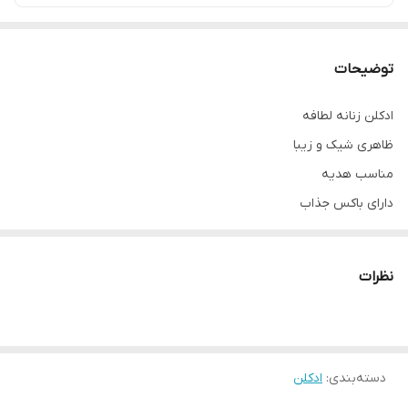
توضیحات
ادکلن زنانه لطافه
ظاهری شیک و زیبا
مناسب هدیه
دارای باکس جذاب
رایحه مطلوب و ماندگاری بالا
آبی خنک و شیرین کیکی
نظرات
زرد ترکیب عسل و شیرینی
قهوه ای کوکی و کارامل‌
دسته‌بندی
:
ادکلن