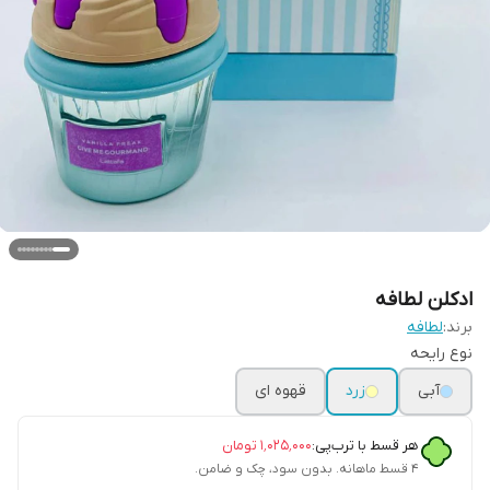
ادکلن لطافه
برند:
لطافه
نوع رایحه
آبی
زرد
قهوه ای
هر قسط با ترب‌پی:
۱٬۰۲۵٬۰۰۰
تومان
۴ قسط ماهانه. بدون سود، چک و ضامن.