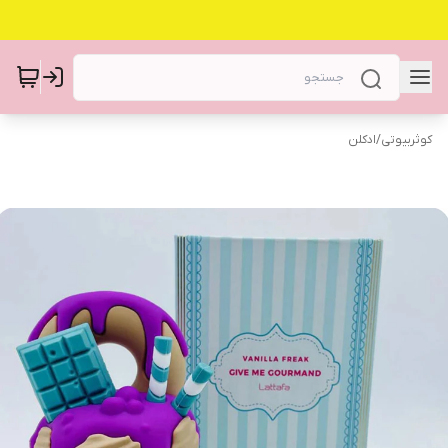
کوثربیوتی
/
ادکلن