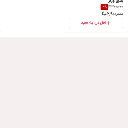
بادی ورکز
3,300,000
12
%
2,900,000
افزودن به سبد