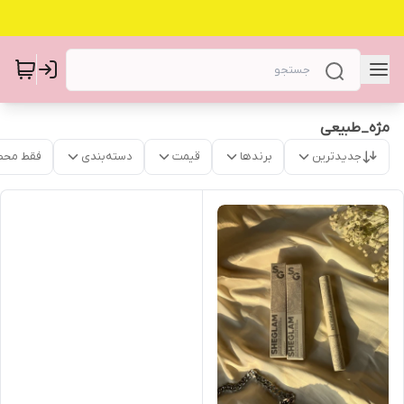
مژه_طبیعی
جدیدترین
برندها
قیمت
دسته‌بندی
فقط محص