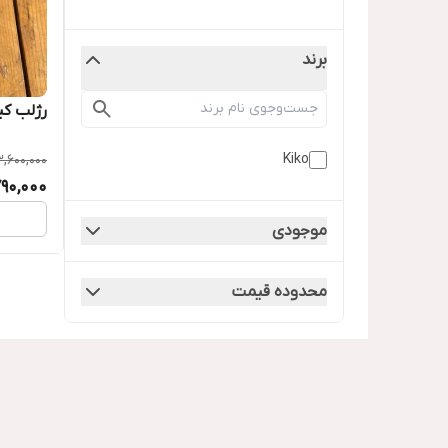
برند
رژلب کی
Kiko
3,600,000
790,000
موجودی
محدوده قیمت