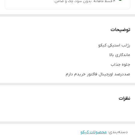
۴ قسط ماهانه. بدون سود، چک و ضامن.
توضیحات
رژلب استیکی کیکو
ماندگاری بالا
جلوه جذاب
صددرصد اورجینال فاکتور خریدم دارم
همین رنگ ۳۸ تو عکس موجوده ایران فقط
ارسال فوری
نظرات
دسته‌بندی
:
محصولات کیکو