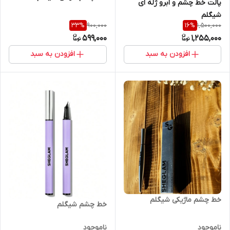
پالت خط چشم و ابرو ژله ای
شیگلم
900,000
1,500,000
33
%
16
%
599,000
1,255,000
افزودن به سبد
افزودن به سبد
خط چشم ماژیکی شیگلم
خط چشم شیگلم
ناموجود
ناموجود