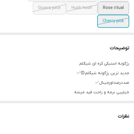
Giuava juice
Hush hush
Rose ritual
Cherry pick
توضیحات
رژگونه استیکی کره ای شیگلم
جدید ترین رژگونه شیگلم😍✅
صددرصداورجینال✅
خیلییی نرمه و راحت فید میشه
ارسال ۱۶روز
نظرات