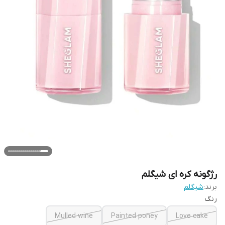
‌رژگونه کره ای شیگلم
برند:
شیگلم
رنگ
Mulled wine
Painted poney
Love cake