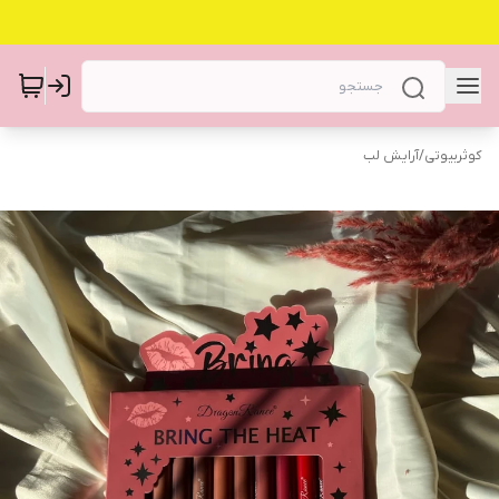
کوثربیوتی
/
آرایش لب