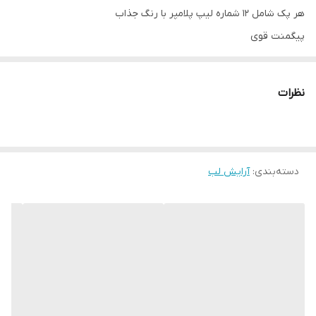
هر پک شامل 12 شماره لیپ پلامپر با رنگ جذاب
پیگمنت قوی
دارای ماندگاری طولانی مدت
آبرسانی و تغذیه کننده لب
نظرات
شفاف و جذاب روی لب
مناسب هر نوع رنگ پوستی
مناسب هدیه
پک ۱۲تایی
دسته‌بندی
:
آرایش لب