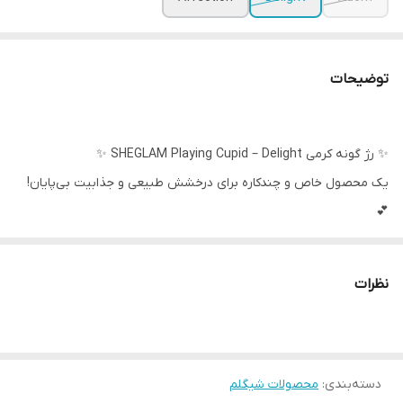
توضیحات
✨ رژ گونه کرمی SHEGLAM Playing Cupid – Delight ✨
یک محصول خاص و چندکاره برای درخشش طبیعی و جذابیت بی‌پایان!
💕
🔹 بافت کرمی سبک و غیرچرب
🔹 قابل استفاده برای گونه‌ها و لب‌ها
نظرات
🔹 پیگمنت قوی و ماندگاری بالا
🔹 فینیش ساتن طبیعی و جذاب
دسته‌بندی
:
محصولات شیگلم
این رژگونه قلبی‌شکل با ۷ رنگ خاص، انتخابی عالی برای میکاپ پاییزی و