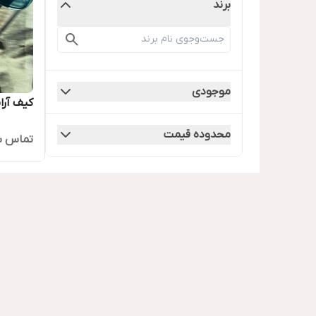
برند
موجودی
کیف آر
محدوده قیمت
تماس ب