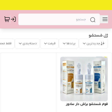
ژل شستشو
جدیدترین
برندها
قیمت
دسته‌بندی
فقط محص
فوم شستشو براش دار سادور