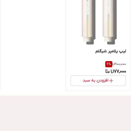
لیپ پلامپر شیگلم
1,300,000
9
%
1,177,000
افزودن به سبد