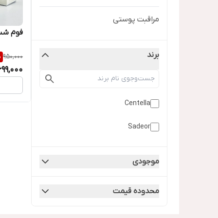
مراقبت پوستی
فوم شست
برند
%
950,000
699,000
Centella
Sadeor
موجودی
محدوده قیمت