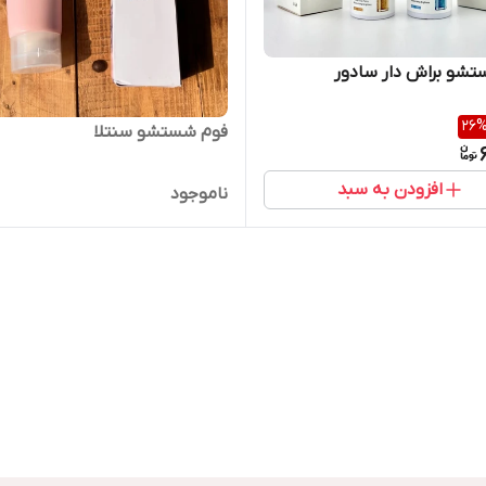
شو براش دار سادور
26
فوم شستشو سنتلا
افزودن به سبد
ناموجود