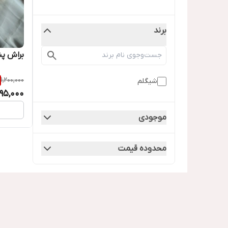
برند
براش پن
1,200,000
شیگلم
95,000
موجودی
محدوده قیمت