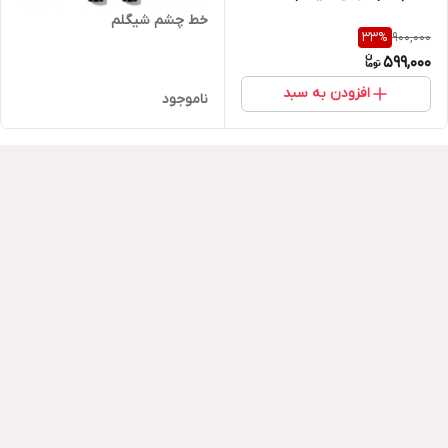
خط چشم شیگلم
900,000
33
%
599,000
افزودن به سبد
ناموجود