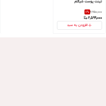
تینت پوست شیگلم
2,950,000
11
%
2,599,000
افزودن به سبد