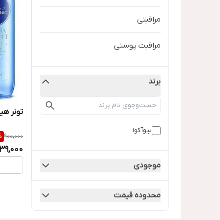
مراقبتی
مراقبت پوستی
برند
تونر هی
بیوآکوا
%
900,000
39,000
موجودی
محدوده قیمت